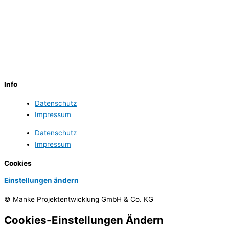
Manke Projektentwicklung
GmbH & Co. KG
Bahnhofstr. 4
24558 Henstedt-Ulzburg
Telefon (0 41 93) 88 030 – 39
info@manke-projekte.de
Info
Datenschutz
Impressum
Datenschutz
Impressum
Cookies
Einstellungen ändern
© Manke Projektentwicklung GmbH & Co. KG
Cookies-Einstellungen Ändern