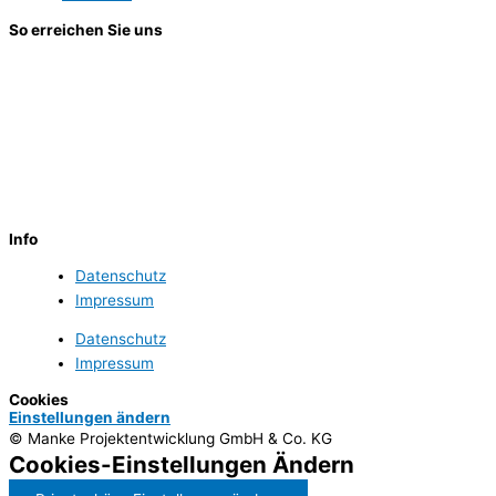
So erreichen Sie uns
Manke Projektentwicklung
GmbH & Co. KG
Bahnhofstr. 4
24558 Henstedt-Ulzburg
Telefon (0 41 93) 88 030 – 39
info@manke-projekte.de
Info
Datenschutz
Impressum
Datenschutz
Impressum
Cookies
Einstellungen ändern
© Manke Projektentwicklung GmbH & Co. KG
Cookies-Einstellungen Ändern