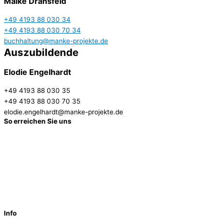
Maike Dransfeld
+49 4193 88 030 34
+49 4193 88 030 70 34
buchhaltung@manke-projekte.de
Auszubildende
Elodie Engelhardt
+49 4193 88 030 35
+49 4193 88 030 70 35
elodie.engelhardt@manke-projekte.de
So erreichen Sie uns
Manke Projektentwicklung
GmbH & Co. KG
Bahnhofstr. 4
24558 Henstedt-Ulzburg
Telefon (0 41 93) 88 030 – 39
info@manke-projekte.de
Info