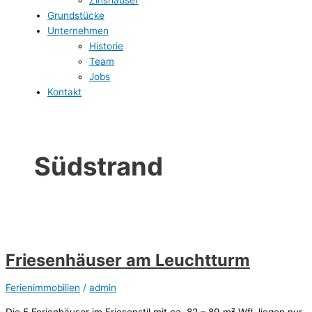
Grundstücke
Unternehmen
Historie
Team
Jobs
Kontakt
Südstrand
Friesenhäuser am Leuchtturm
Ferienimmobilien
/
admin
Die 5 Ferienhäuser im Friesenstil mit ca. 82 – 89 m² Wfl. liegen nur