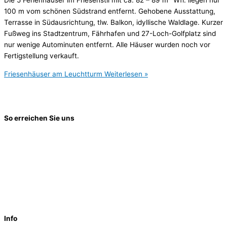
100 m vom schönen Südstrand entfernt. Gehobene Ausstattung,
Terrasse in Südausrichtung, tlw. Balkon, idyllische Waldlage. Kurzer
Fußweg ins Stadtzentrum, Fährhafen und 27-Loch-Golfplatz sind
nur wenige Autominuten entfernt. Alle Häuser wurden noch vor
Fertigstellung verkauft.
Friesenhäuser am Leuchtturm
Weiterlesen »
So erreichen Sie uns
Manke Projektentwicklung
GmbH & Co. KG
Bahnhofstr. 4
24558 Henstedt-Ulzburg
Telefon (0 41 93) 88 030 – 39
info@manke-projekte.de
Info