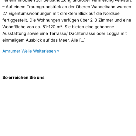
– Auf einem Traumgrundstück an der Oberen Wandelbahn wurden
27 Eigentumswohnungen mit direktem Blick auf die Nordsee
fertiggestellt. Die Wohnungen verfügen über 2-3 Zimmer und eine
Wohnfläche von ca. 51-120 m². Sie bieten eine gehobene
Ausstattung sowie eine Terrasse/ Dachterrasse oder Loggia mit
einmaligem Ausblick auf das Meer. Alle […]
Amrumer Welle
Weiterlesen »
So erreichen Sie uns
Manke Projektentwicklung
GmbH & Co. KG
Bahnhofstr. 4
24558 Henstedt-Ulzburg
Telefon (0 41 93) 88 030 – 39
info@manke-projekte.de